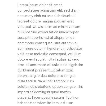
Lorem ipsum dolor sit amet,
consectetuer adipiscing elit, sed diam
nonummy nibh euismod tincidunt ut
laoreet dolore magna aliquam erat
volutpat. Ut wisi enim ad minim veniam,
quis nostrud exerci tation ullamcorper
suscipit lobortis nisl ut aliquip ex ea
commodo consequat. Duis autem vel
eum iriure dolor in hendrerit in vulputate
velit esse molestie consequat, vel illum
dolore eu feugiat nulla facilisis at vero
eros et accumsan et iusto odio dignissim
qui blandit praesent luptatum zzril
delenit augue duis dolore te feugait
nulla facilisi. Nam liber tempor cum
soluta nobis eleifend option congue nihil
imperdiet doming id quod mazim
placerat facer possim assum. Typi non
habent claritatem insitam; est usus